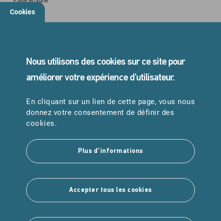
Payer en ligne
Cookies
STANDARD
05 45 24 40 40
Nous utilisons des cookies sur ce site pour
améliorer votre expérience d'utilisateur.
En cliquant sur un lien de cette page, vous nous
URGENCES
donnez votre consentement de définir des
Samu : 15
cookies.
Pompiers : 18
Plus d'informations
Suivez-nous
Accepter tous les cookies