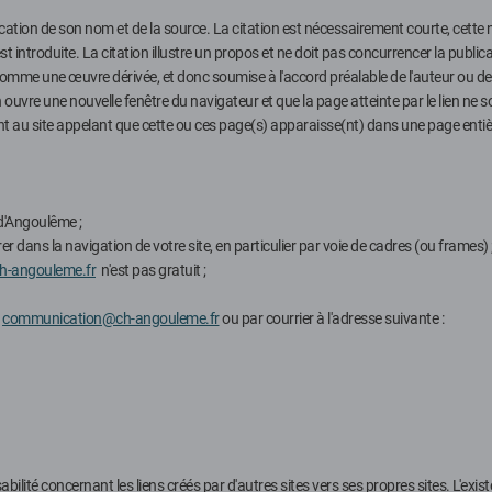
indication de son nom et de la source. La citation est nécessairement courte, cette
 est introduite. La citation illustre un propos et ne doit pas concurrencer la publi
omme une œuvre dérivée, et donc soumise à l'accord préalable de l'auteur ou de l
en ouvre une nouvelle fenêtre du navigateur et que la page atteinte par le lien ne s
ant au site appelant que cette ou ces page(s) apparaisse(nt) dans une page enti
 d'Angoulême ;
rer dans la navigation de votre site, en particulier par voie de cadres (ou frames) 
-angouleme.fr
n'est pas gratuit ;
à
communication@ch-angouleme.fr
ou par courrier à l'adresse suivante :
ité concernant les liens créés par d'autres sites vers ses propres sites. L'existe