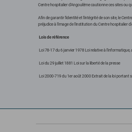
Centre hospitalier d'Angoulême cautionne ces sites ou qu
Afin de garantir l'identité et l'intégrité de son site, le Ce
préjudice à l'image de l'institution du Centre hospitalier 
Lois de référence
Loi 78-17 du 6 janvier 1978 Loi relative à l'informatique, a
Loi du 29 juillet 1881 Loi sur la liberté de la presse
Loi 2000-719 du 1er août 2000 Extrait de la loi portant s