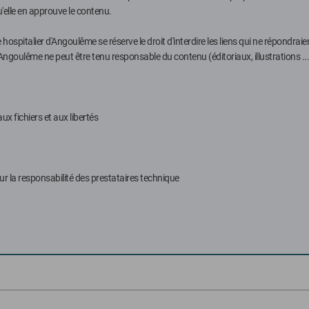
'elle en approuve le contenu.
ntre hospitalier d'Angoulême se réserve le droit d'interdire les liens qui ne répondrai
d'Angoulême ne peut être tenu responsable du contenu (éditoriaux, illustrations ...
ux fichiers et aux libertés
ur la responsabilité des prestataires technique