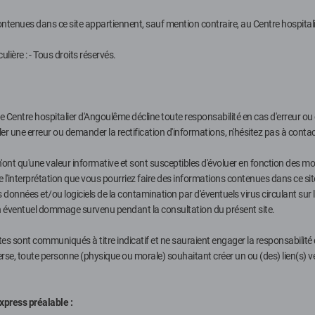
contenues dans ce site appartiennent, sauf mention contraire, au Centre hospita
ière : - Tous droits réservés.
e Centre hospitalier d'Angoulême décline toute responsabilité en cas d'erreur ou 
er une erreur ou demander la rectification d'informations, n'hésitez pas à contac
'ont qu'une valeur informative et sont susceptibles d'évoluer en fonction des mod
'interprétation que vous pourriez faire des informations contenues dans ce site. I
onnées et/ou logiciels de la contamination par d'éventuels virus circulant sur l
un éventuel dommage survenu pendant la consultation du présent site.
 sites sont communiqués à titre indicatif et ne sauraient engager la responsabilit
erse, toute personne (physique ou morale) souhaitant créer un ou (des) lien(s) v
xpress préalable :