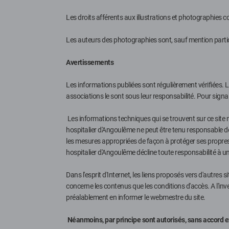
Les droits afférents aux illustrations et photographies 
Les auteurs des photographies sont, sauf mention particul
Avertissements
Les informations publiées sont régulièrement vérifiées. L
associations le sont sous leur responsabilité. Pour signal
Les informations techniques qui se trouvent sur ce site n
hospitalier d'Angoulême ne peut être tenu responsable de l
les mesures appropriées de façon à protéger ses propres d
hospitalier d'Angoulême décline toute responsabilité à 
Dans l'esprit d'Internet, les liens proposés vers d'autres
concerne les contenus que les conditions d'accès. A l'inv
préalablement en informer le webmestre du site.
Néanmoins, par principe sont autorisés, sans accord e