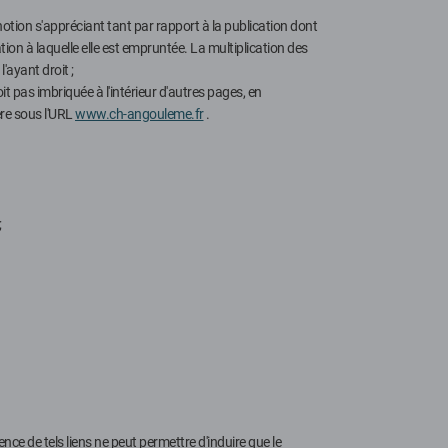
 notion s'appréciant tant par rapport à la publication dont
cation à laquelle elle est empruntée. La multiplication des
'ayant droit ;
oit pas imbriquée à l'intérieur d'autres pages, en
ère sous l'URL
www.ch-angouleme.fr
.
;
nce de tels liens ne peut permettre d'induire que le