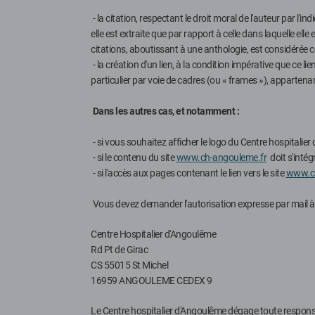
- la citation, respectant le droit moral de l'auteur par l'
elle est extraite que par rapport à celle dans laquelle elle
citations, aboutissant à une anthologie, est considérée c
- la création d'un lien, à la condition impérative que ce li
particulier par voie de cadres (ou « frames »), apparten
Dans les autres cas, et notamment :
- si vous souhaitez afficher le logo du Centre hospitalier
- si le contenu du site
www.ch-angouleme.fr
doit s'intég
- si l'accès aux pages contenant le lien vers le site
www.ch
Vous devez demander l'autorisation expresse par mail 
Centre Hospitalier d'Angoulême
Rd Pt de Girac
CS 55015 St Michel
16959 ANGOULEME CEDEX 9
Le Centre hospitalier d'Angoulême dégage toute responsabil