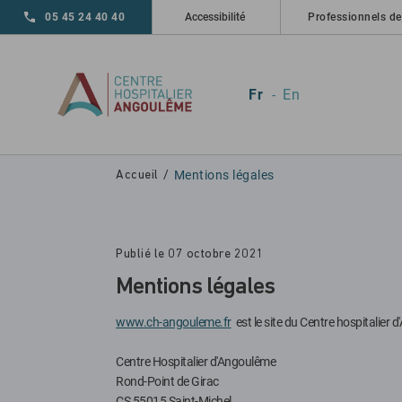
Skip to main navigation
Aller au contenu principal
Skip to search
05 45 24 40 40
Accessibilité
Professionnels de
Fr
En
Mentions légales
Accueil
Publié le 07 octobre 2021
Mentions légales
www.ch-angouleme.fr
est le site du Centre hospitalier
Centre Hospitalier d'Angoulême
Rond-Point de Girac
CS 55015 Saint-Michel