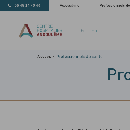
Skip to main navigation
Aller au contenu principal
Skip to search
05 45 24 40 40
Accessibilité
Professionnels de
Fr
En
Professionnels de santé
Accueil
Pro