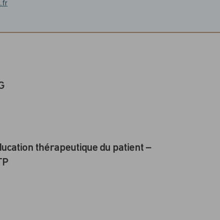
.fr
G
ucation thérapeutique du patient –
TP