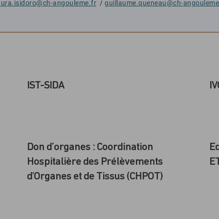
ura.isidoro@ch-angouleme.fr
/
guillaume.queneau@ch-angouleme
IST-SIDA
IV
Don d’organes : Coordination
Ed
Hospitalière des Prélèvements
E
d'Organes et de Tissus (CHPOT)