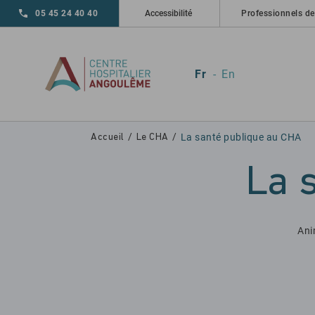
Skip to main navigation
Aller au contenu principal
Skip to search
05 45 24 40 40
Accessibilité
Professionnels de
Fr
En
La santé publique au CHA
Accueil
Le CHA
La 
Ani