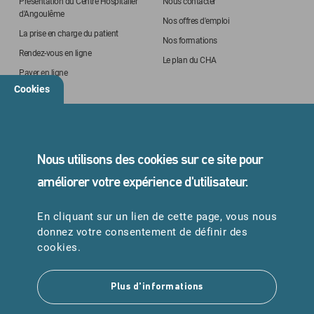
Présentation du Centre Hospitalier
Nous contacter
d'Angoulême
Nos offres d'emploi
La prise en charge du patient
Nos formations
Rendez-vous en ligne
Le plan du CHA
Payer en ligne
Cookies
STANDARD
05 45 24 40 40
Nous utilisons des cookies sur ce site pour
améliorer votre expérience d'utilisateur.
En cliquant sur un lien de cette page, vous nous
URGENCES
donnez votre consentement de définir des
Samu : 15
cookies.
Pompiers : 18
Plus d'informations